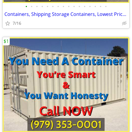
•
•
•
•
•
•
•
•
•
•
•
•
•
•
•
•
Containers, Shipping Storage Containers, Lowest Price Now!
7/16
$1