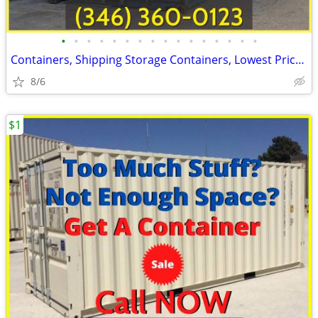
•
•
•
•
•
•
•
•
•
•
•
•
•
•
•
•
Containers, Shipping Storage Containers, Lowest Price Now!
8/6
$1