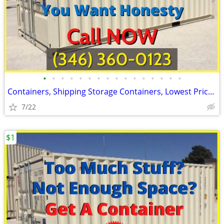
•
•
•
•
•
•
•
•
•
•
•
•
•
•
•
•
Containers, Shipping Storage Containers, Lowest Price Now!
7/22
$1