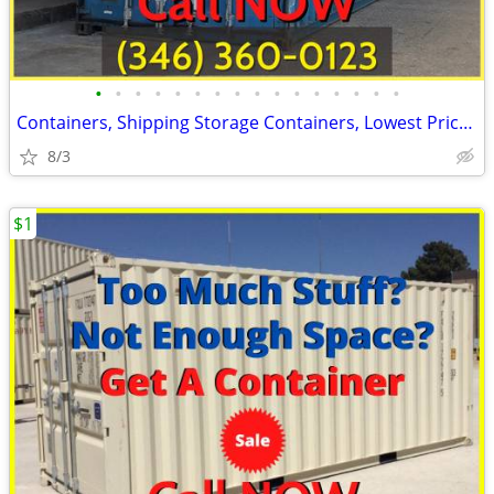
•
•
•
•
•
•
•
•
•
•
•
•
•
•
•
•
Containers, Shipping Storage Containers, Lowest Price Now!
8/3
$1