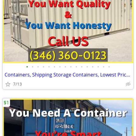
•
•
•
•
•
•
•
•
•
•
•
•
•
•
•
•
Containers, Shipping Storage Containers, Lowest Price Now!
7/13
$1