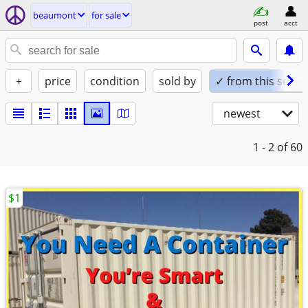
beaumont
for sale
post
acct
+
price
condition
sold by
✓ from this seller
newest
1 - 2
of 60
$1