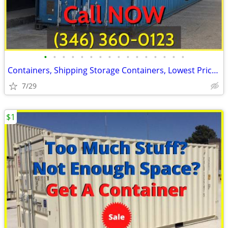
•
•
•
•
•
•
•
•
•
•
•
•
•
•
•
•
Containers, Shipping Storage Containers, Lowest Price Now!
7/29
$1