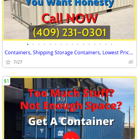
•
•
•
•
•
•
•
•
•
•
•
•
•
•
•
•
Containers, Shipping Storage Containers, Lowest Price Now!
7/27
$1