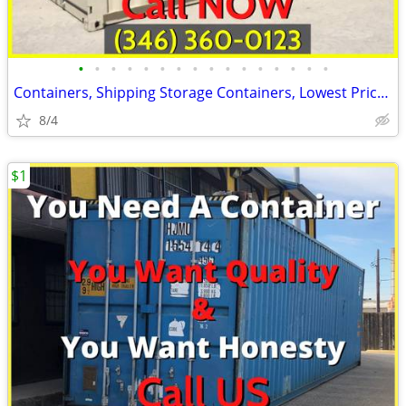
•
•
•
•
•
•
•
•
•
•
•
•
•
•
•
•
Containers, Shipping Storage Containers, Lowest Price Now!
8/4
$1