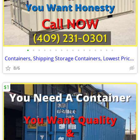
•
•
•
•
•
•
•
•
•
•
•
•
•
•
•
•
Containers, Shipping Storage Containers, Lowest Price Now!
8/6
$1