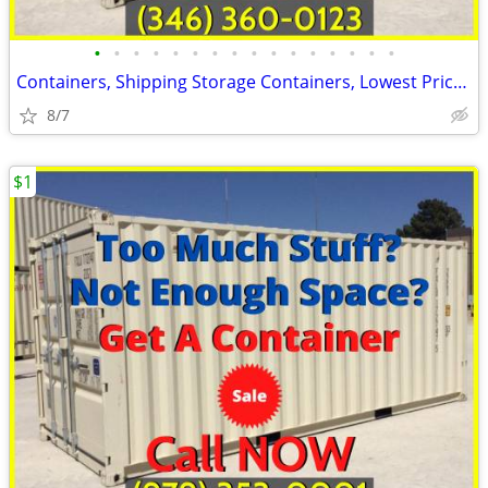
•
•
•
•
•
•
•
•
•
•
•
•
•
•
•
•
Containers, Shipping Storage Containers, Lowest Price Now!
8/7
$1