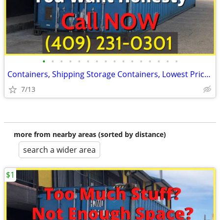
•
•
•
•
•
•
•
•
•
•
•
•
•
•
•
•
Containers, Shipping Storage Containers, Lowest Price Now!
7/13
more from nearby areas (sorted by distance)
search a wider area
$1