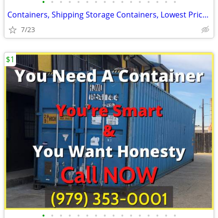
•
•
•
•
•
•
•
•
•
•
•
•
•
•
•
•
Containers, Shipping Storage Containers, Lowest Price Now!
7/23
$1
•
•
•
•
•
•
•
•
•
•
•
•
•
•
•
•