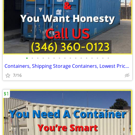
•
•
•
•
•
•
•
•
•
•
•
•
•
•
•
•
Containers, Shipping Storage Containers, Lowest Price Now!
7/16
$1