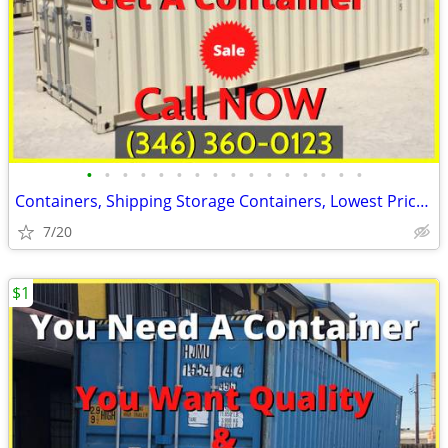
•
•
•
•
•
•
•
•
•
•
•
•
•
•
•
•
Containers, Shipping Storage Containers, Lowest Price Now!
7/20
$1