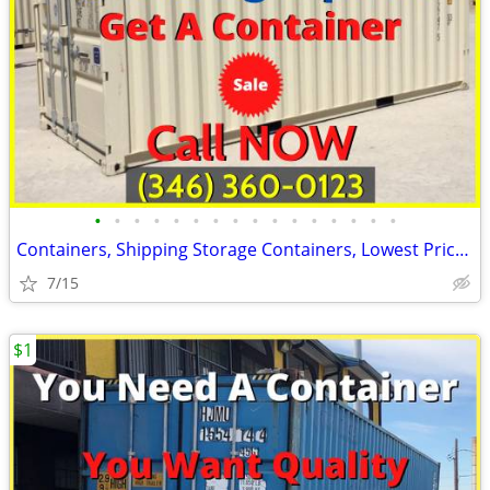
•
•
•
•
•
•
•
•
•
•
•
•
•
•
•
•
Containers, Shipping Storage Containers, Lowest Price Now!
7/15
$1