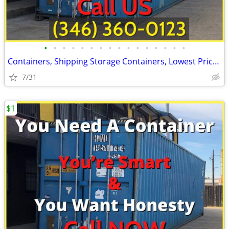
•
•
•
•
•
•
•
•
•
•
•
•
•
•
•
•
Containers, Shipping Storage Containers, Lowest Price Now!
7/31
$1