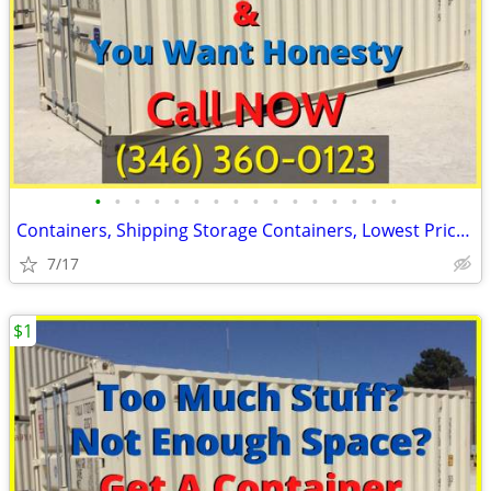
•
•
•
•
•
•
•
•
•
•
•
•
•
•
•
•
Containers, Shipping Storage Containers, Lowest Price Now!
7/17
$1