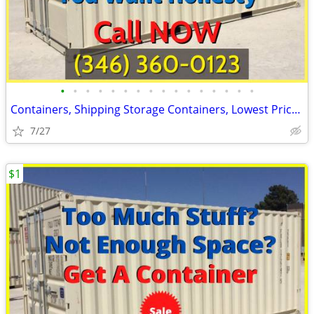
•
•
•
•
•
•
•
•
•
•
•
•
•
•
•
•
Containers, Shipping Storage Containers, Lowest Price Now!
7/27
$1