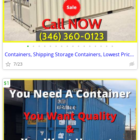
•
•
•
•
•
•
•
•
•
•
•
•
•
•
•
•
Containers, Shipping Storage Containers, Lowest Price Now!
7/23
$1