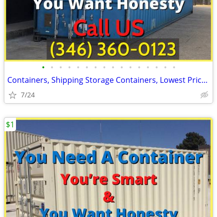
•
•
•
•
•
•
•
•
•
•
•
•
•
•
•
•
Containers, Shipping Storage Containers, Lowest Price Now!
7/24
$1