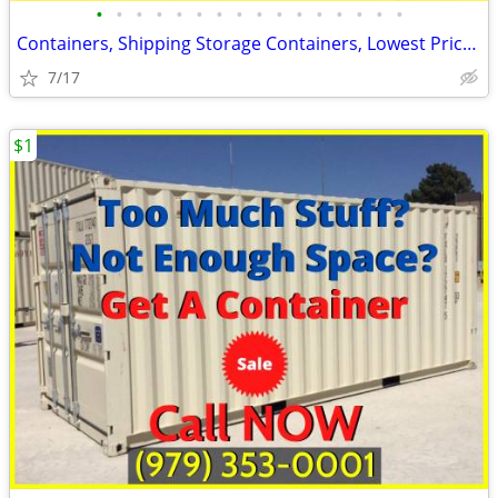
•
•
•
•
•
•
•
•
•
•
•
•
•
•
•
•
Containers, Shipping Storage Containers, Lowest Price Now!
7/17
$1