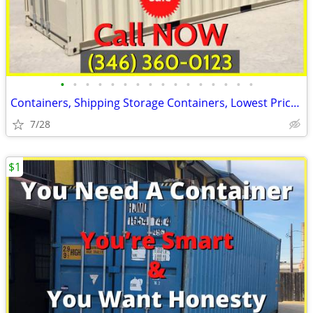
•
•
•
•
•
•
•
•
•
•
•
•
•
•
•
•
Containers, Shipping Storage Containers, Lowest Price Now!
7/28
$1