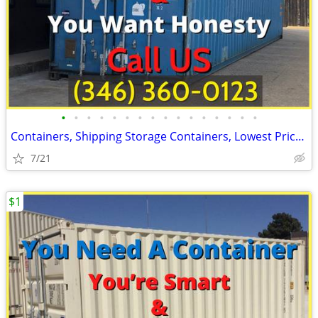
•
•
•
•
•
•
•
•
•
•
•
•
•
•
•
•
Containers, Shipping Storage Containers, Lowest Price Now!
7/21
$1