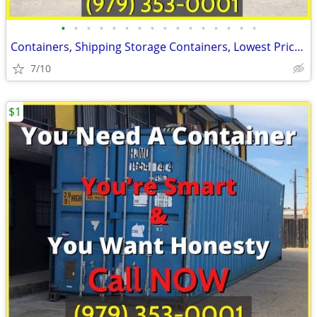
•
•
•
•
•
•
•
•
•
•
•
•
•
•
•
•
Containers, Shipping Storage Containers, Lowest Price Now!
7/10
$1