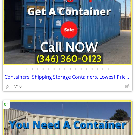
•
•
•
•
•
•
•
•
•
•
•
•
•
•
•
•
Containers, Shipping Storage Containers, Lowest Price Now!
7/10
$1