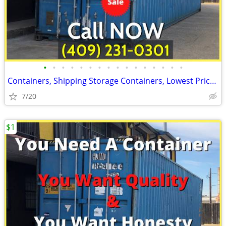
•
•
•
•
•
•
•
•
•
•
•
•
•
•
•
•
Containers, Shipping Storage Containers, Lowest Price Now!
7/20
$1