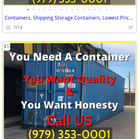
•
•
•
•
•
•
•
•
•
•
•
•
•
•
•
•
Containers, Shipping Storage Containers, Lowest Price Now!
7/14
$1