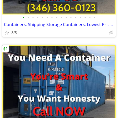
•
•
•
•
•
•
•
•
•
•
•
•
•
•
•
•
Containers, Shipping Storage Containers, Lowest Price Now!
8/5
$1