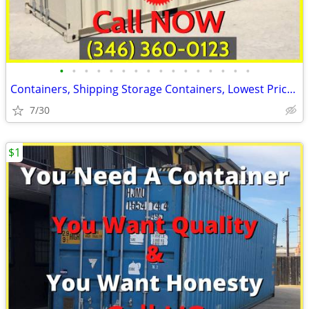
•
•
•
•
•
•
•
•
•
•
•
•
•
•
•
•
Containers, Shipping Storage Containers, Lowest Price Now!
7/30
$1