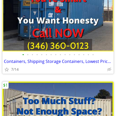
•
•
•
•
•
•
•
•
•
•
•
•
•
•
•
•
Containers, Shipping Storage Containers, Lowest Price Now!
7/14
$1