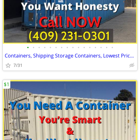
•
•
•
•
•
•
•
•
•
•
•
•
•
•
•
•
Containers, Shipping Storage Containers, Lowest Price Now!
7/31
$1