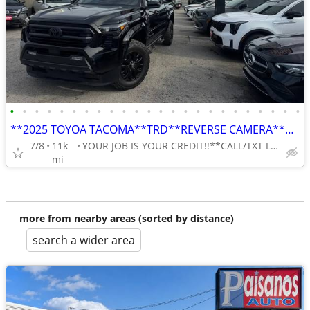
•
•
•
•
•
•
•
•
•
•
•
•
•
•
•
•
•
•
•
•
•
•
•
•
**2025 TOYOA TACOMA**TRD**REVERSE CAMERA**NAVIGATION**
7/8
11k
YOUR JOB IS YOUR CREDIT!!**CALL/TXT LILY 713-766-0399
mi
more from nearby areas (sorted by distance)
search a wider area