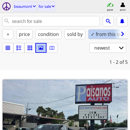
beaumont
for sale
post
acct
+
price
condition
sold by
✓ from this seller
newest
1 - 2
of 5