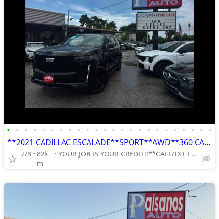
•
•
•
•
•
•
•
•
•
•
•
•
•
•
•
•
•
•
•
•
•
•
•
•
**2021 CADILLAC ESCALADE**SPORT**AWD**360 CAMERA**LEATHER**NAVIGATION*
7/8
82k
YOUR JOB IS YOUR CREDIT!!**CALL/TXT LILY 713-766-0399
mi