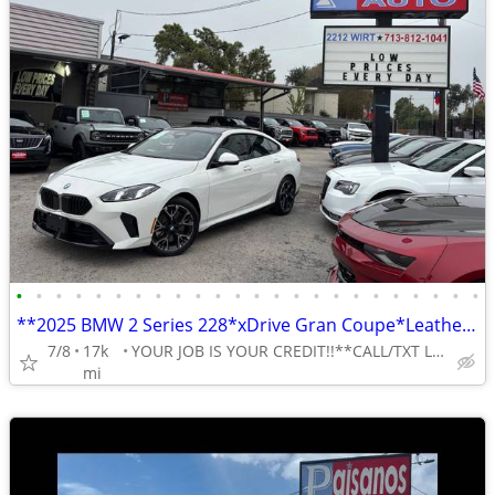
•
•
•
•
•
•
•
•
•
•
•
•
•
•
•
•
•
•
•
•
•
•
•
•
**2025 BMW 2 Series 228*xDrive Gran Coupe*Leather**moonroof*360 Camera
7/8
17k
YOUR JOB IS YOUR CREDIT!!**CALL/TXT LILY 713-766-0399
mi