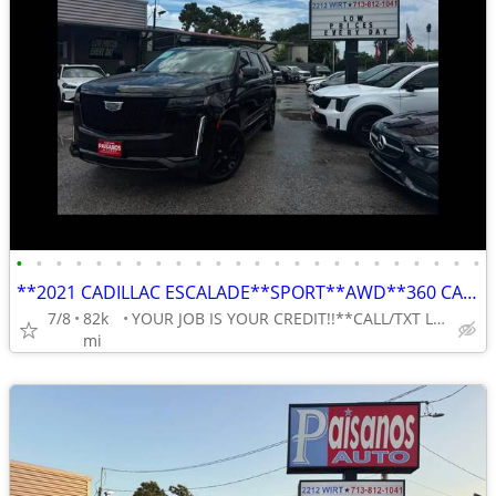
•
•
•
•
•
•
•
•
•
•
•
•
•
•
•
•
•
•
•
•
•
•
•
•
**2021 CADILLAC ESCALADE**SPORT**AWD**360 CAMERA**LEATHER**NAVIGATION*
7/8
82k
YOUR JOB IS YOUR CREDIT!!**CALL/TXT LILY 713-766-0399
mi