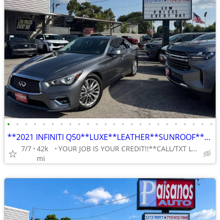
•
•
•
•
•
•
•
•
•
•
•
•
•
•
•
•
•
•
•
•
•
•
•
•
**2021 INFINITI Q50**LUXE**LEATHER**SUNROOF**REVERSE CAMERA**
7/7
42k
YOUR JOB IS YOUR CREDIT!!**CALL/TXT LILY 713-766-0399
mi