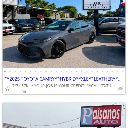
•
•
•
•
•
•
•
•
•
•
•
•
•
•
•
•
•
•
•
•
•
•
•
•
**2025 TOYOTA CAMRY**HYBRID**XLE**LEATHER**REVERSE CAMERA**GAS SAVER**
7/7
57k
YOUR JOB IS YOUR CREDIT!!**CALL/TXT LILY 713-766-0399
mi