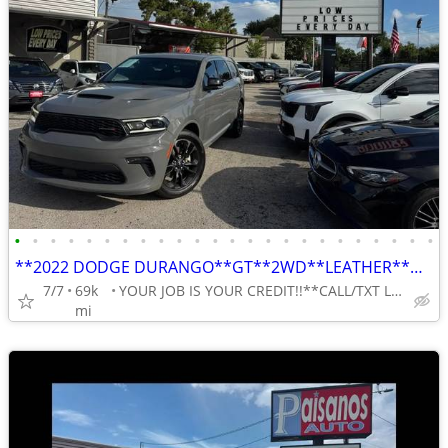
•
•
•
•
•
•
•
•
•
•
•
•
•
•
•
•
•
•
•
•
•
•
•
•
**2022 DODGE DURANGO**GT**2WD**LEATHER**NAVIGATION**REVERSE CAMERA**
7/7
69k
YOUR JOB IS YOUR CREDIT!!**CALL/TXT LILY 713-766-0399
mi