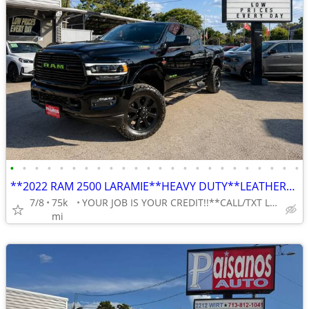
•
•
•
•
•
•
•
•
•
•
•
•
•
•
•
•
•
•
•
•
•
•
•
•
**2022 RAM 2500 LARAMIE**HEAVY DUTY**LEATHER**NAVIGATION**360 CAMERA**
7/8
75k
YOUR JOB IS YOUR CREDIT!!**CALL/TXT LILY 713-766-0399
mi