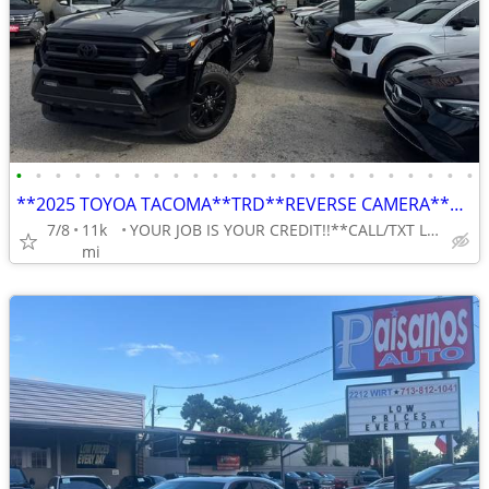
•
•
•
•
•
•
•
•
•
•
•
•
•
•
•
•
•
•
•
•
•
•
•
•
**2025 TOYOA TACOMA**TRD**REVERSE CAMERA**NAVIGATION**
7/8
11k
YOUR JOB IS YOUR CREDIT!!**CALL/TXT LILY 713-766-0399
mi