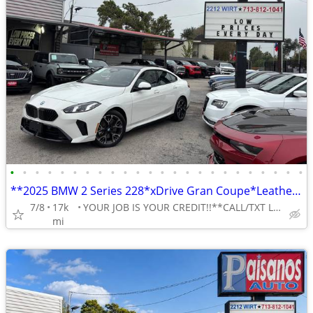
•
•
•
•
•
•
•
•
•
•
•
•
•
•
•
•
•
•
•
•
•
•
•
•
**2025 BMW 2 Series 228*xDrive Gran Coupe*Leather**moonroof*360 Camera
7/8
17k
YOUR JOB IS YOUR CREDIT!!**CALL/TXT LILY 713-766-0399
mi