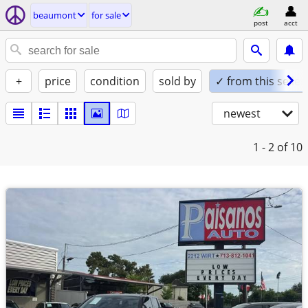
beaumont
for sale
post
acct
+
price
condition
sold by
✓ from this seller
newest
1 - 2
of 10