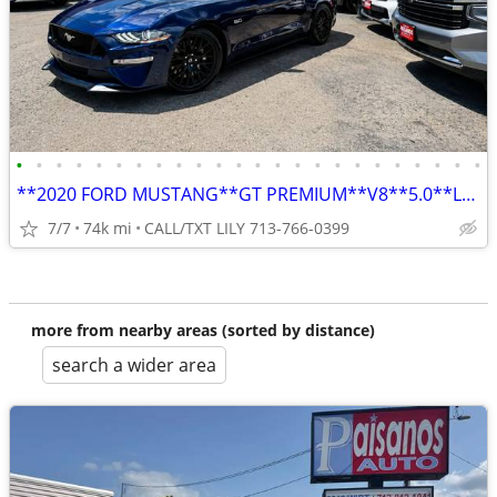
•
•
•
•
•
•
•
•
•
•
•
•
•
•
•
•
•
•
•
•
•
•
•
•
**2020 FORD MUSTANG**GT PREMIUM**V8**5.0**LEATHER**NAVIGATION**
7/7
74k mi
CALL/TXT LILY 713-766-0399
more from nearby areas (sorted by distance)
search a wider area