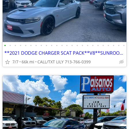
•
•
•
•
•
•
•
•
•
•
•
•
•
•
•
•
•
•
•
•
•
•
•
•
**2021 DODGE CHARGER SCAT PACK**V8**SUNROOF**REVERSE CAMERA*NAVIGATION
7/7
66k mi
CALL/TXT LILY 713-766-0399